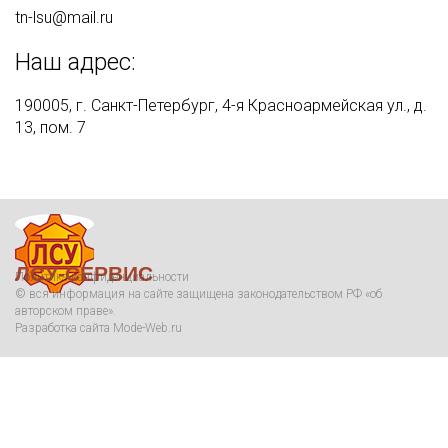
tn-lsu@mail.ru
Наш адрес:
190005, г. Санкт-Петербург, 4-я Красноармейская ул., д.
13, пом. 7
Menu
ЛСУ-СЕРВИС
Политика конфиденциальности
© вся информация на сайте защищена законодательством РФ «об
авторском праве».
Разработка сайта
Mode-Web.ru